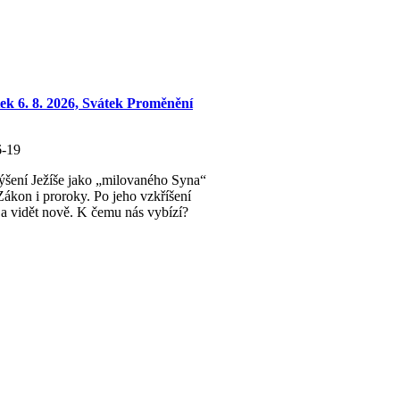
ek 6. 8. 2026, Svátek Proměnění
6-19
šení Ježíše jako „milovaného Syna“
ákon i proroky. Po jeho vzkříšení
a vidět nově. K čemu nás vybízí?