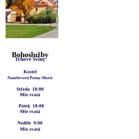
Bohoslužby
Trhové Sviny
Kostel
Nanebevzetí Panny Marie
Středa 18:00
Mše svatá
Pátek 18:00
Mše svatá
Ned
ě
le 9:00
Mše svatá