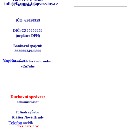
info@farn
ost-trhov
esviny
.cz
Kostelní 125
IČO: 65050959
DIČ: CZ65050959
(neplátce DPH)
Bankovní spojení:
563060349/0800
Napište nám
Identifikátor datové schránky:
y2n7ahe
Duchovní správce:
administrátor
P. Andrej Šabo
Klášter Nové Hrady
mobil:
Telefon