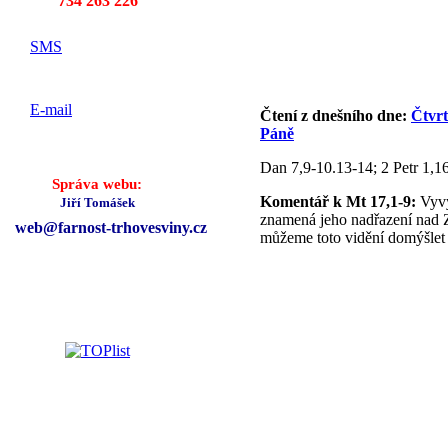
734 263 226
SMS
E-mail
Čtení z dnešního dne:
Čtvrt
Páně
Dan 7,9-10.13-14; 2 Petr 1,1
Správa webu:
Komentář k Mt 17,1-9:
Vyvý
Jiří Tomášek
znamená jeho nadřazení nad Z
web@fa
rnost-
trhove
sviny.
cz
můžeme toto vidění domýšlet 