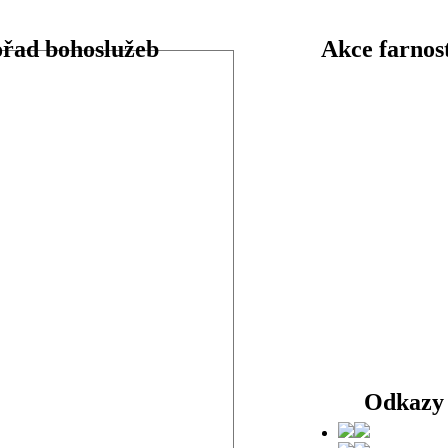
ořad bohoslužeb
Akce farnos
Odkazy