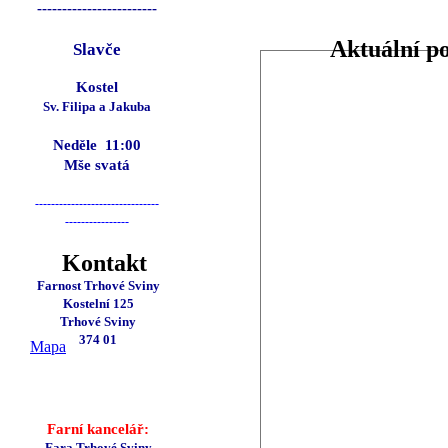
------------------------
Aktuální p
Slavče
Kostel
Sv. Filipa a Jakuba
Ned
ě
le 11:00
Mše svatá
-------------------------------
----------------
Kontakt
Farnost Trhové Sviny
Kostelní 125
Trhové Sviny
374 01
Mapa
Farní kancelář:
Fara Trhové Sviny